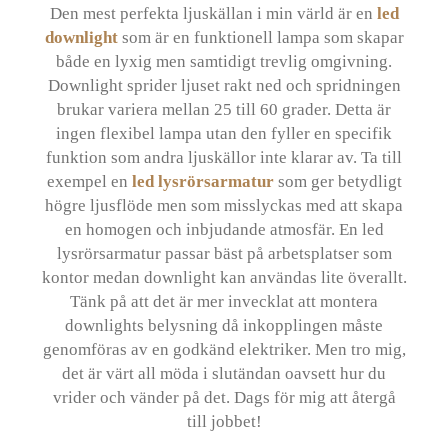
Den mest perfekta ljuskällan i min värld är en
led
downlight
som är en funktionell lampa som skapar
både en lyxig men samtidigt trevlig omgivning.
Downlight sprider ljuset rakt ned och spridningen
brukar variera mellan 25 till 60 grader. Detta är
ingen flexibel lampa utan den fyller en specifik
funktion som andra ljuskällor inte klarar av. Ta till
exempel en
led lysrörsarmatur
som ger betydligt
högre ljusflöde men som misslyckas med att skapa
en homogen och inbjudande atmosfär. En led
lysrörsarmatur passar bäst på arbetsplatser som
kontor medan downlight kan användas lite överallt.
Tänk på att det är mer invecklat att montera
downlights belysning då inkopplingen måste
genomföras av en godkänd elektriker. Men tro mig,
det är värt all möda i slutändan oavsett hur du
vrider och vänder på det. Dags för mig att återgå
till jobbet!