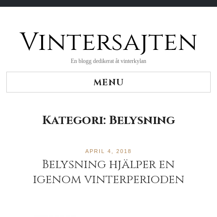
Vintersajten
Skip
to
content
En blogg dedikerat åt vinterkylan
MENU
Kategori:
Belysning
APRIL 4, 2018
Belysning hjälper en
igenom vinterperioden